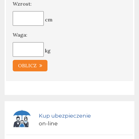
Wzrost:
cm
Waga:
kg
OBLICZ
Kup ubezpieczenie
on-line