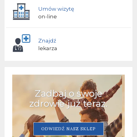
Umów wizytę
on-line
Znajdź
lekarza
Zadbaj o swoje
zdrowie już teraz.
ODWIEDŹ NASZ SKLEP